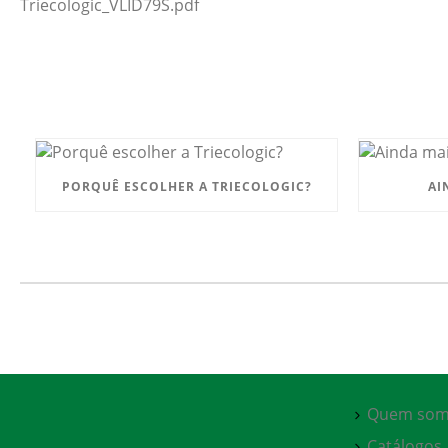
Triecologic_VLID79S.pdf
PORQUÊ ESCOLHER A TRIECOLOGIC?
AI
Quem som
Catálogos