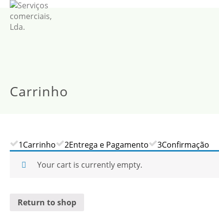
Carrinho
1
Carrinho
2
Entrega e Pagamento
3
Confirmação
Your cart is currently empty.
Return to shop