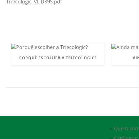
Triecologic_VLID89S.pdf
PORQUÊ ESCOLHER A TRIECOLOGIC?
AI
Quem som
Catálogos