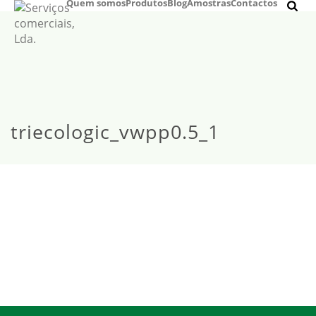
Quem somos
Produtos
Blog
Amostras
Contactos
triecologic_vwpp0.5_1