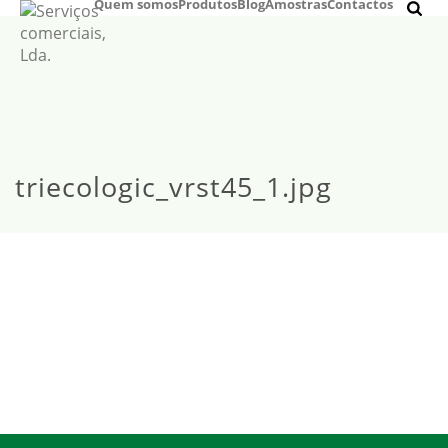
Quem somos
Produtos
Blog
Amostras
Contactos
triecologic_vrst45_1.jpg