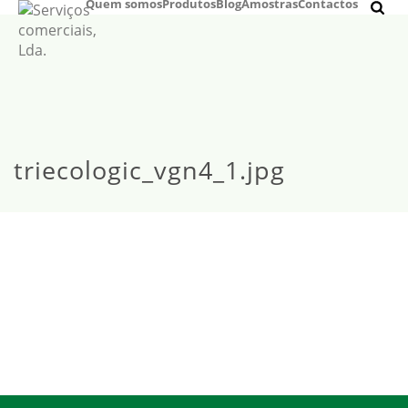
Quem somos
Produtos
Blog
Amostras
Contactos
triecologic_vgn4_1.jpg