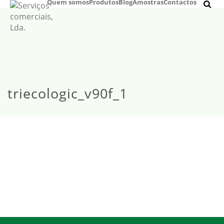
Quem somos
Produtos
Blog
Amostras
Contactos
triecologic_v90f_1