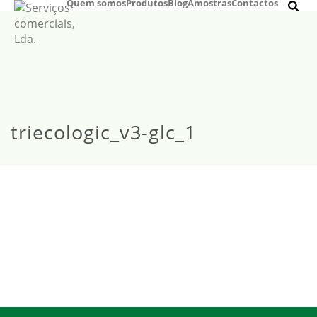
Quem somos
Produtos
Blog
Amostras
Contactos
triecologic_v3-glc_1