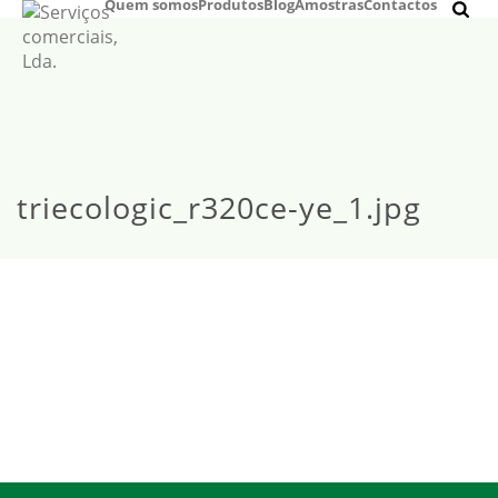
Quem somos
Produtos
Blog
Amostras
Contactos
triecologic_r320ce-ye_1.jpg