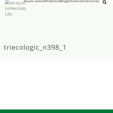
Quem somos
Produtos
Blog
Amostras
Contactos
triecologic_n398_1