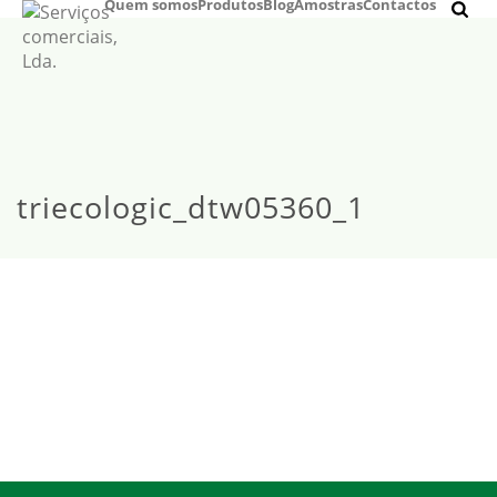
Quem somos
Produtos
Blog
Amostras
Contactos
triecologic_dtw05360_1