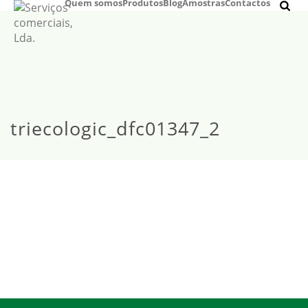
Quem somos
Produtos
Blog
Amostras
Contactos
triecologic_dfc01347_2