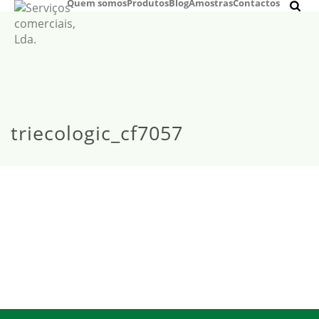
Quem somos
Produtos
Blog
Amostras
Contactos
triecologic_cf7057