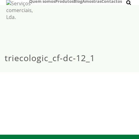
Quem somos
Produtos
Blog
Amostras
Contactos
triecologic_cf-dc-12_1