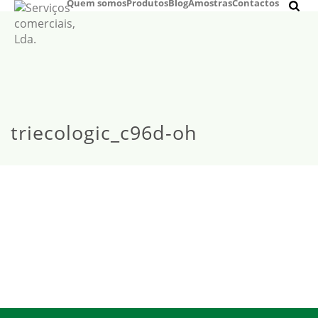
Quem somos
Produtos
Blog
Amostras
Contactos
triecologic_c96d-oh