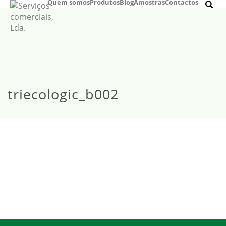
Quem somos
Produtos
Blog
Amostras
Contactos
triecologic_b002