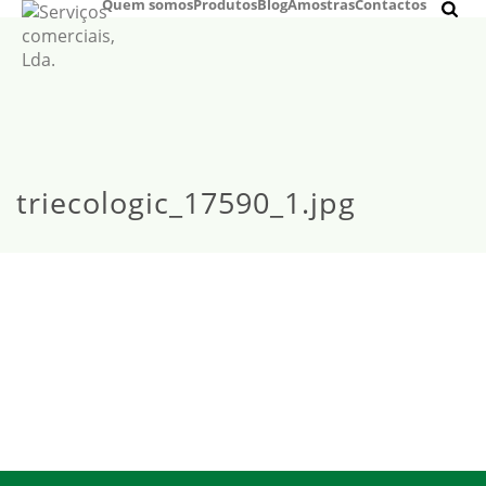
Quem somos
Produtos
Blog
Amostras
Contactos
triecologic_17590_1.jpg