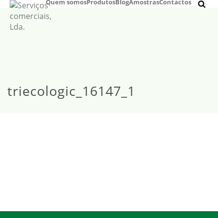
Quem somos
Produtos
Blog
Amostras
Contactos
triecologic_16147_1