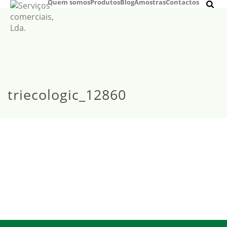
Quem somos
Produtos
Blog
Amostras
Contactos
triecologic_12860