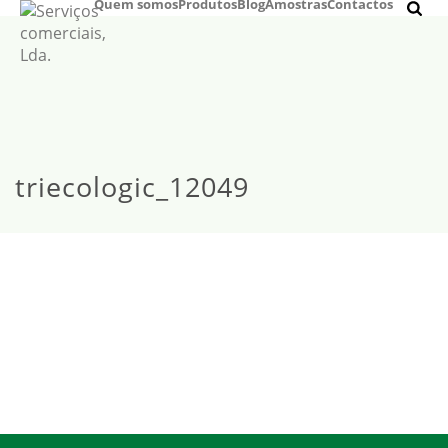
Quem somos
Produtos
Blog
Amostras
Contactos
triecologic_12049