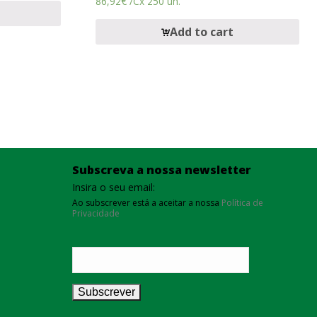
86,92
€
/Cx 250 un.
Add to cart
Subscreva a nossa newsletter
Insira o seu email:
Ao subscrever está a aceitar a nossa
Política de
Privacidade