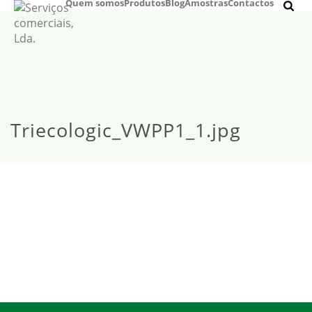
Quem somos
Produtos
Blog
Amostras
Contactos
Triecologic_VWPP1_1.jpg