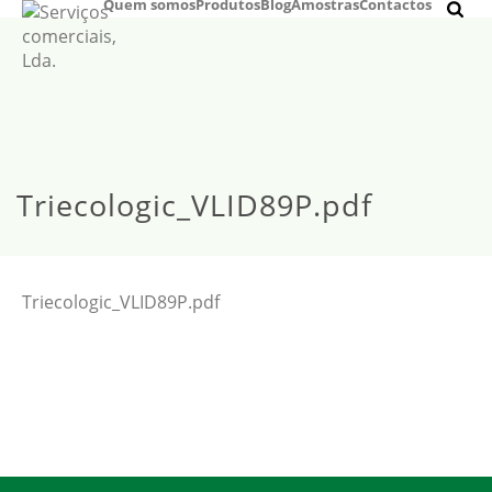
Quem somos
Produtos
Blog
Amostras
Contactos
Triecologic_VLID89P.pdf
Triecologic_VLID89P.pdf