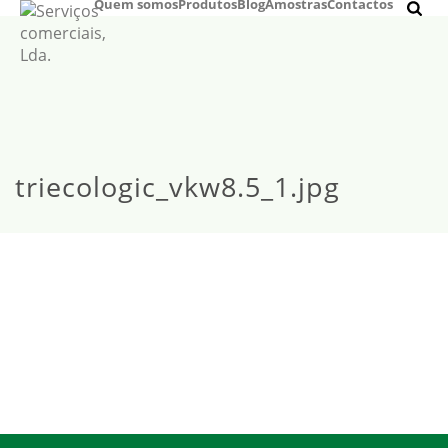
Quem somos
Produtos
Blog
Amostras
Contactos
triecologic_vkw8.5_1.jpg