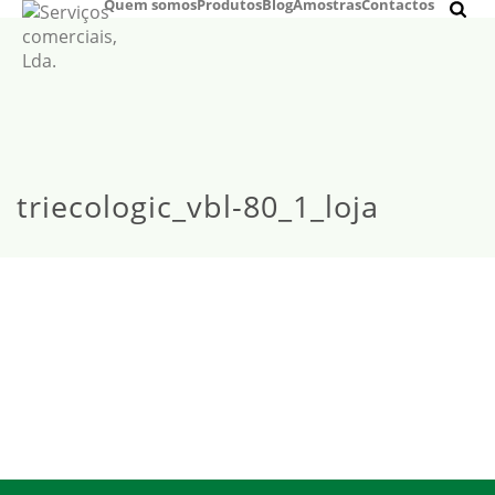
Quem somos
Produtos
Blog
Amostras
Contactos
triecologic_vbl-80_1_loja