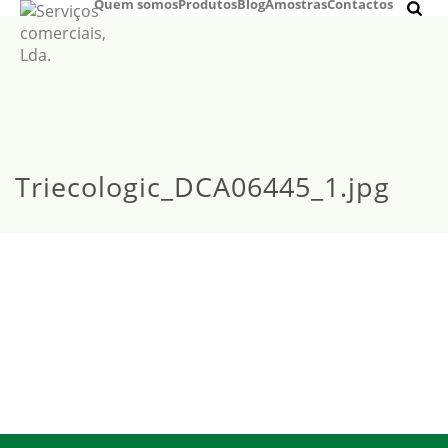
Quem somos
Produtos
Blog
Amostras
Contactos
Triecologic_DCA06445_1.jpg