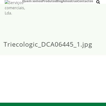
Quem somos
Produtos
Blog
Amostras
Contactos
Triecologic_DCA06445_1.jpg