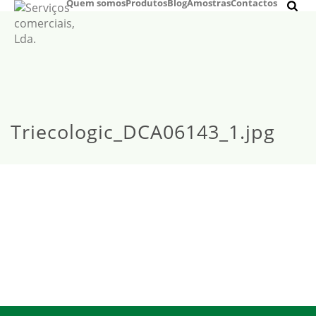
Quem somos
Produtos
Blog
Amostras
Contactos
Triecologic_DCA06143_1.jpg