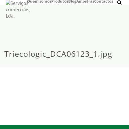
Quem somos
Produtos
Blog
Amostras
Contactos
Triecologic_DCA06123_1.jpg