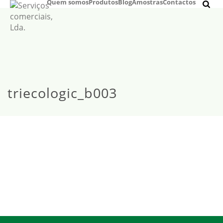
Quem somos
Produtos
Blog
Amostras
Contactos
triecologic_b003