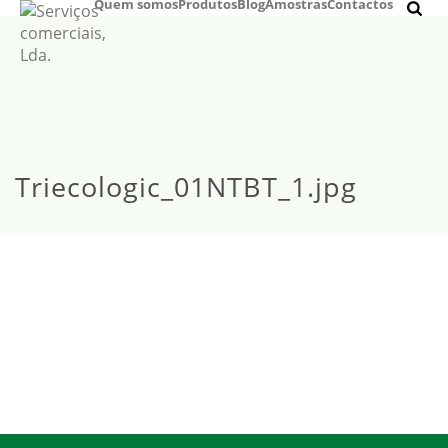
Quem somos
Produtos
Blog
Amostras
Contactos
Triecologic_01NTBT_1.jpg