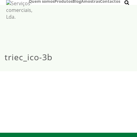
Quem somos
Produtos
Blog
Amostras
Contactos
triec_ico-3b