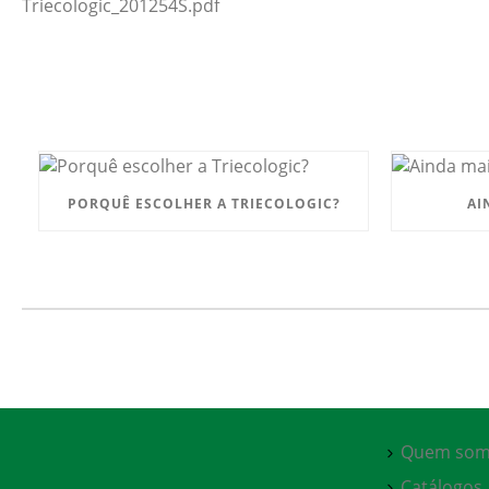
Triecologic_201254S.pdf
PORQUÊ ESCOLHER A TRIECOLOGIC?
AI
Quem som
Catálogos